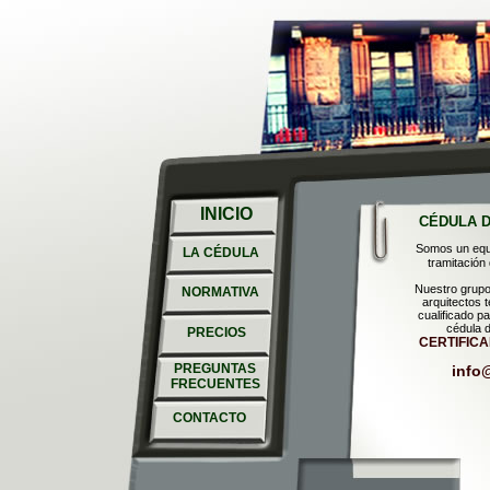
INICIO
CÉDULA D
Somos un equi
LA CÉDULA
tramitación
Nuestro grupo
NORMATIVA
arquitectos 
cualificado pa
cédula d
PRECIOS
CERTIFICA
PREGUNTAS
info
FRECUENTES
CONTACTO