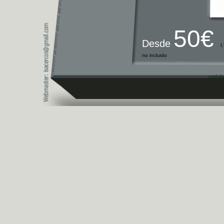
50€
Desde
I
no incluido
cedula